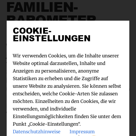
FAMILIEN-
BAROMETER
COOKIE-
EINSTELLUNGEN
Wer wissen möchte, wie gerade
jetzt die Generation Family
Wir verwenden Cookies, um die Inhalte unserer
tickt, muss sich den Blog
Website optimal darzustellen, Inhalte und
StadtLandMama anschauen –
Anzeigen zu personalisieren, anonyme
hier bieten die Gründerinnen
Statistiken zu erheben und die Zugriffe auf
unsere Website zu analysieren. Sie können selbst
und Mütter (jede hat drei Kinder)
entscheiden, welche Cookie-Arten Sie zulassen
Lisa Harmann und Katharina
möchten. Einzelheiten zu den Cookies, die wir
Nachtsheim alles rund um das
verwenden, und individuelle
Thema Kinder, Erziehung und
Einstellungsmöglichkeiten finden Sie unter dem
Beziehung.
Punkt „Cookie-Einstellungen“.
Datenschutzhinweise
Impressum