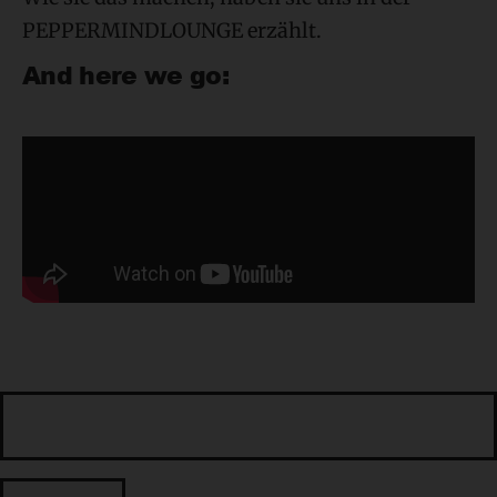
PEPPERMINDLOUNGE erzählt.
And here we go:
Suchen: