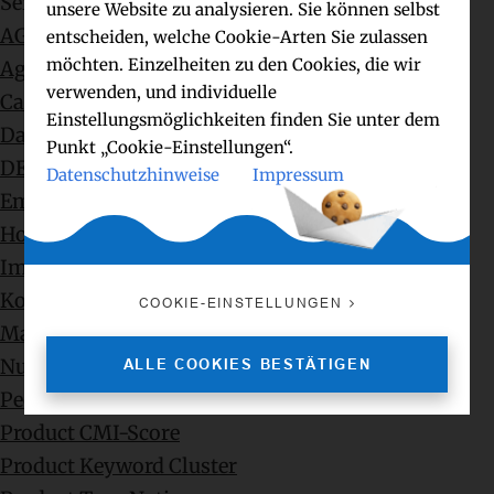
Seiten
unsere Website zu analysieren. Sie können selbst
AGB
entscheiden, welche Cookie-Arten Sie zulassen
möchten. Einzelheiten zu den Cookies, die wir
Agency
verwenden, und individuelle
Cases
Einstellungsmöglichkeiten finden Sie unter dem
Datenschutz
Punkt „Cookie-Einstellungen“.
DEVELOPMENT
Datenschutzhinweise
Impressum
Employer Hub
Home
Impressum
Kontakt – Get in touch
COOKIE-EINSTELLUNGEN
Mag
Nutzungsbedingungen
ALLE COOKIES BESTÄTIGEN
People
Product CMI-Score
Product Keyword Cluster