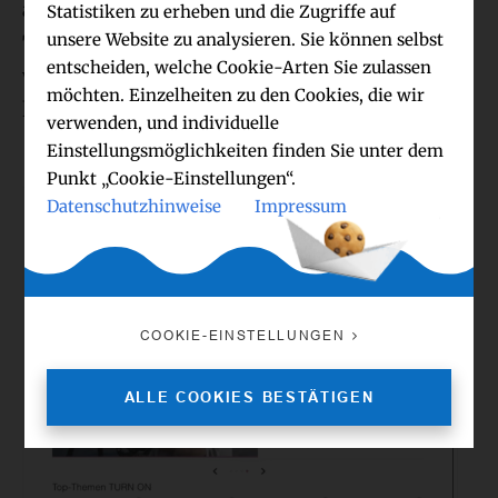
alles für TURN ON zu geben und das
Statistiken zu erheben und die Zugriffe auf
unsere Website zu analysieren. Sie können selbst
Technikmagazin in allen seinen Facetten
entscheiden, welche Cookie-Arten Sie zulassen
weiter auf höchstem Niveau strategisch und
möchten. Einzelheiten zu den Cookies, die wir
kreativ für SATURN zu gestalten.“
verwenden, und individuelle
Einstellungsmöglichkeiten finden Sie unter dem
Punkt „Cookie-Einstellungen“.
Datenschutzhinweise
Impressum
COOKIE-EINSTELLUNGEN
ALLE COOKIES BESTÄTIGEN