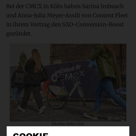
Bei der CMCX in Köln haben Sarina Imbusch
und Anna-Julia Meyer-Assili von Content Fleet
in ihrem Vortrag den SXO-Conversion-Boost
gezündet.
©Achim Hehn 2024