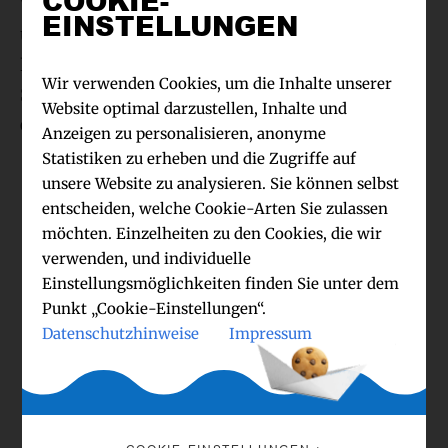
COOKIE-
Wie den User-Intent richtig bedienen, warum
EINSTELLUNGEN
überhaupt und vor allem – wie überzeuge ich
Nutzer:innen davon, letztlich zu konvertieren?
Wir verwenden Cookies, um die Inhalte unserer
Spannendes Thema, packender Vortrag und
Website optimal darzustellen, Inhalte und
ein super interessiertes Publikum.
Anzeigen zu personalisieren, anonyme
Statistiken zu erheben und die Zugriffe auf
unsere Website zu analysieren. Sie können selbst
entscheiden, welche Cookie-Arten Sie zulassen
möchten. Einzelheiten zu den Cookies, die wir
verwenden, und individuelle
Einstellungsmöglichkeiten finden Sie unter dem
Punkt „Cookie-Einstellungen“.
Datenschutzhinweise
Impressum
©Achim Hehn 2024