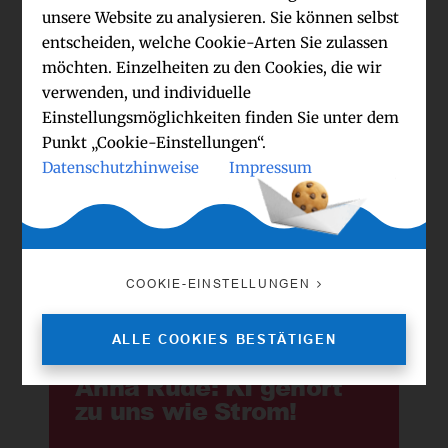
unsere Website zu analysieren. Sie können selbst
entscheiden, welche Cookie-Arten Sie zulassen
möchten. Einzelheiten zu den Cookies, die wir
verwenden, und individuelle
Talking Search – und
Einstellungsmöglichkeiten finden Sie unter dem
Marken sind darauf
Punkt „Cookie-Einstellungen“.
nicht vorbereitet
Datenschutzhinweise
Impressum
COOKIE-EINSTELLUNGEN
ALLE COOKIES BESTÄTIGEN
Anna Rüde: KI gehört
zu uns wie Strom!