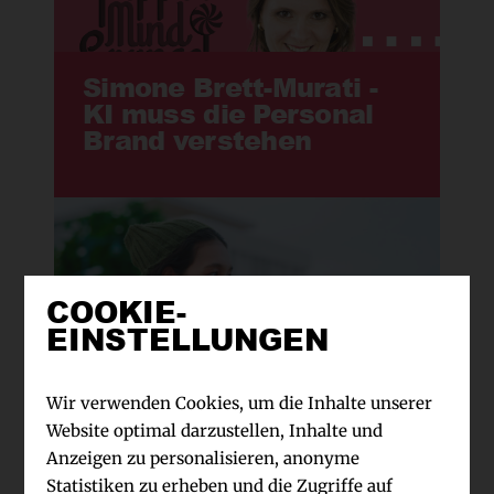
Simone Brett-Murati -
KI muss die Personal
Brand verstehen
COOKIE-
Digital-Trend 26: Voice
EINSTELLUNGEN
first! Immer weniger
Deutsche tippen bei
search & messaging
Wir verwenden Cookies, um die Inhalte unserer
Website optimal darzustellen, Inhalte und
Anzeigen zu personalisieren, anonyme
Statistiken zu erheben und die Zugriffe auf