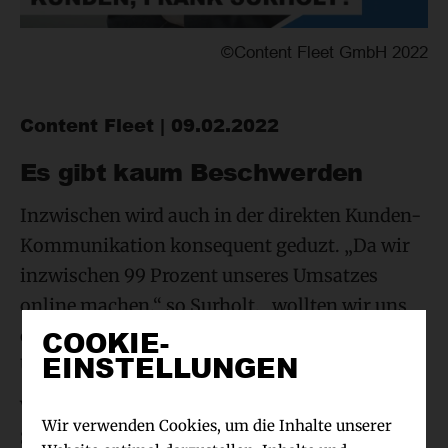
©Content Fleet GmbH 2022
Content Fleet | 09.02.2022
Es gibt kaum Beschwerden
Inzwischen wird auch in der direkten Kunden-
Kommunikation konsequent geduzt. „Da wir
inzwischen 99 Prozent unseres Umsatzes
online machen,“ so Surholt, „wollten wir uns
COOKIE-
den digitalen Sprachgewohnheiten anpassen.
EINSTELLUNGEN
Und da wird eben geduzt“.
Welche Ausnahmen es trotzdem gibt – sehen
Wir verwenden Cookies, um die Inhalte unserer
Sie selbst… äh …seht selbst.