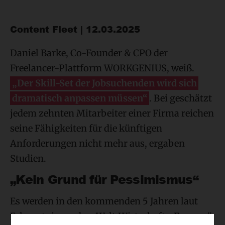
Content Fleet | 12.03.2025
Daniel Barke, Co-Founder & CPO der
Freelancer-Plattform WORKGENIUS, weiß.
„Der Skill-Set der Jobsuchenden wird sich
dramatisch anpassen müssen“
. Bei geschätzt
jedem zehnten Mitarbeiter einer Firma reichen
seine Fähigkeiten für die künftigen
Anforderungen nicht mehr aus, ergaben
Studien.
„Kein Grund für Pessimismus“
Es werden in den kommenden 5 Jahren laut
Erkenntnissen des „Welt-Wirtschafts-Forums“