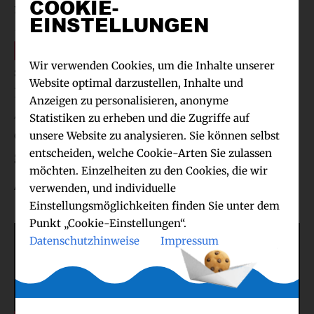
COOKIE-
mehr als 90 Millionen Jobs durch KI wegfallen
EINSTELLUNGEN
–
aber gleichzeitig 170 Millionen neue Jobs
entstehen
. „Der Arbeitsmarkt wird flexibler“,
Wir verwenden Cookies, um die Inhalte unserer
sagt Barke, „viele Firmen werden verstärkt auf
Website optimal darzustellen, Inhalte und
Freelancer setzen.“ Warum er selber seinen
Anzeigen zu personalisieren, anonyme
Arbeitstag inzwischen von ChatGPT
Statistiken zu erheben und die Zugriffe auf
organisieren lässt, welche Skills künftig am
unsere Website zu analysieren. Sie können selbst
entscheiden, welche Cookie-Arten Sie zulassen
gefragtesten sind, verrät er hier.
möchten. Einzelheiten zu den Cookies, die wir
And here we go:
verwenden, und individuelle
Einstellungsmöglichkeiten finden Sie unter dem
Punkt „Cookie-Einstellungen“.
Datenschutzhinweise
Impressum