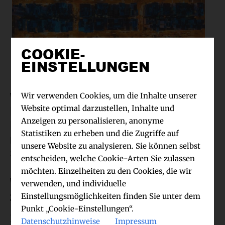
COOKIE-
EINSTELLUNGEN
©iStock,tampatra,1044059008 2021
Wenn Sie wissen wollen, wie Ihr
Wir verwenden Cookies, um die Inhalte unserer
Block tickt, werfen Sie einen
Website optimal darzustellen, Inhalte und
Anzeigen zu personalisieren, anonyme
Blick auf die
Statistiken zu erheben und die Zugriffe auf
mikrogeografischen
unsere Website zu analysieren. Sie können selbst
Segmentierungsdaten.
entscheiden, welche Cookie-Arten Sie zulassen
möchten. Einzelheiten zu den Cookies, die wir
Wie Kontext und Sales
verwenden, und individuelle
zusammenhängen
Einstellungsmöglichkeiten finden Sie unter dem
Punkt „Cookie-Einstellungen“.
Dass Kontext, Marketing und Sales zusammen
Datenschutzhinweise
Impressum